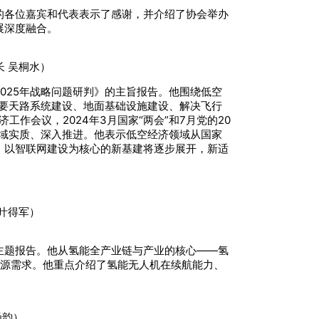
的各位嘉宾和代表表示了感谢，并介绍了协会举办
展深度融合。
 吴桐水）
025年战略问题研判》的主旨报告。他围绕低空
需要天路系统建设、地面基础设施建设、解决飞行
作会议，2024年3月国家“两会”和7月党的20
领域实质、深入推进。他表示低空经济领域从国家
，以智联网建设为核心的新基建将逐步展开，新适
叶得军）
主题报告。他从氢能全产业链与产业的核心——氢
能源需求。他重点介绍了氢能无人机在续航能力、
函韵）