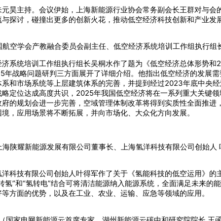
朱元昊主持。会议伊始，上海新能源行业协会常务副会长王群对与会
流与探讨，碰撞出更多的创新火花，推动低空经济科技创新和产业发
国航空学会产教融合委员会副主任、低空经济系统培训工作组执行组长
济系统培训工作组执行组长吴桐水作了题为《低空经济总体形势和2
25年战略问题研判三方面展开了详细介绍。他指出低空经济的发展
和市场系统等上层建筑体系的完善，并提到经过2023年底中央经济工
略定位达成高度共识，2025年我国低空经济将在一系列重大关键
政府的规划会进一步完善，空域管理体制改革将得到实质性全面推进
困境，应用场景将不断拓展，并向市场化、大众化方向发展。
上海陕耀新能源发展有限公司董事长、上海氢洋科技有限公司创始人 
氢洋科技有限公司创始人叶得军作了关于《氢能科技的低空运用》的
转氢”和“氢转电”结合可将清洁能源纳入能源系统，全面满足未来的
好等方面的优势，以及在工业、农业、运输、应急等领域的应用。
（国家电网新能源云首席专家、湖州新能源云碳中和研究院院长 王